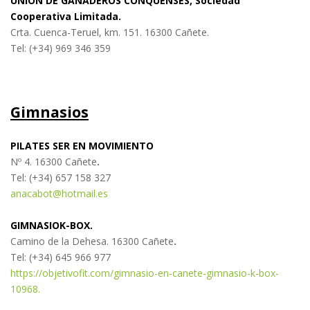
UNIÓN DE GANADEROS CONQUENSES, Sociedad
Cooperativa Limitada.
Crta. Cuenca-Teruel, km. 151. 16300 Cañete.
Tel: (+34) 969 346 359
Gimnasios
PILATES SER EN MOVIMIENTO
Nº 4. 16300 Cañete
.
Tel: (+34) 657 158 327
anacabot
@hotmail.es
GIMNASIOK-BOX.
Camino de la Dehesa. 16300 Cañete
.
Tel: (+34) 645 966 977
https://objetivofit.com/gimnasio-en-canete-gimnasio-k-box-
10968.