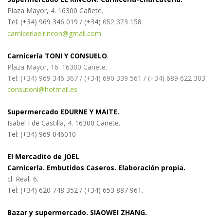
Plaza Mayor, 4.
16300 Cañete.
Tel: (+34) 969 346 019 / (+34)
3 158
652 37
carniceriaelrincon@gmail.com
Carnicería TONI Y CONSUELO
.
Plaza Mayor, 16.
16300 Cañete.
Tel: (+34) 969 346 367 / (+34) 690 339 561 / (+34) 689 622 303
consutoni@hotmail.es
Supermercado EDURNE Y MAITE.
Isabel I de Castilla, 4. 16300 Cañete.
Tel: (+34) 969 046010
El Mercadito de JOEL
Carnicería. Embutidos Caseros. Elaboración propia.
cl. Real, 6.
Tel: (+34) 620 748 352 / (+34) 653 887 961.
Bazar y supermercado. SIAOWEI ZHANG.