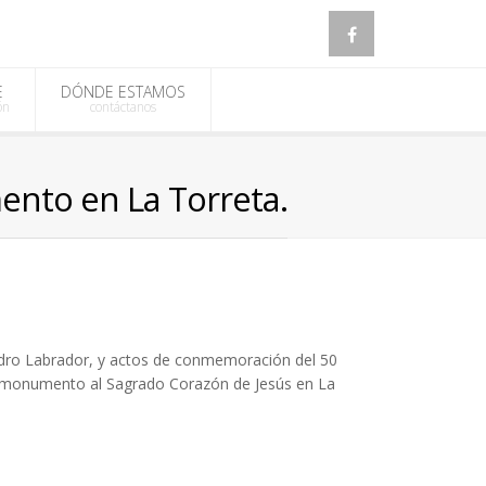
E
DÓNDE ESTAMOS
ón
contáctanos
mento en La Torreta.
sidro Labrador, y actos de conmemoración del 50
el monumento al Sagrado Corazón de Jesús en La