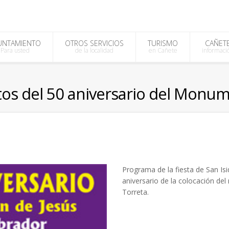
UNTAMIENTO
OTROS SERVICIOS
TURISMO
CAÑET
Para usted
de la localidad
en Cañete
informaci
ctos del 50 aniversario del Monu
Programa de la fiesta de San I
aniversario de la colocación d
Torreta.